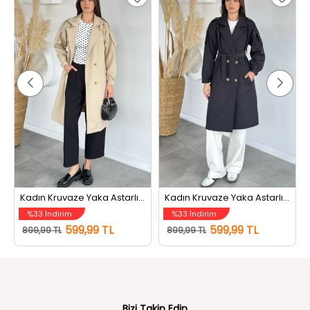
Kadın Kruvaze Yaka Astarlı Bel Kuşaklı Tarz Trençkot Bej
Kadın Kruvaze Yaka Astarlı Bel Kuşaklı Tarz Trençkot Siyah
%33 İndirim
%33 İndirim
599,99 TL
599,99 TL
899,99 TL
899,99 TL
Bizi Takip Edin