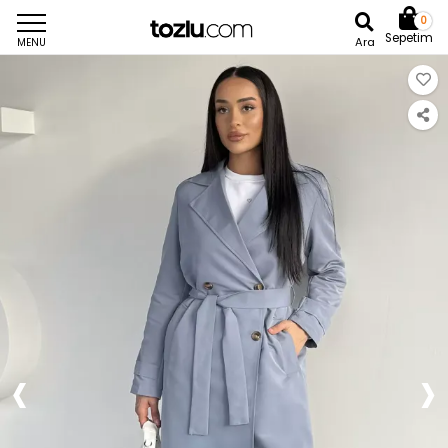
0
Sepetim
Ara
MENU