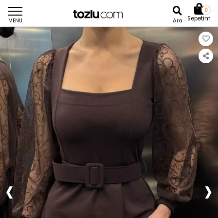
0
Sepetim
Ara
MENU