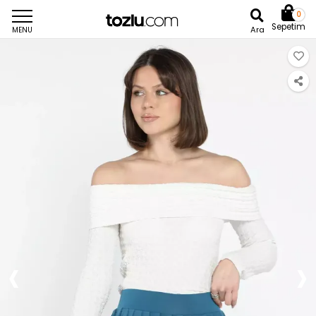
0
Sepetim
Ara
MENU