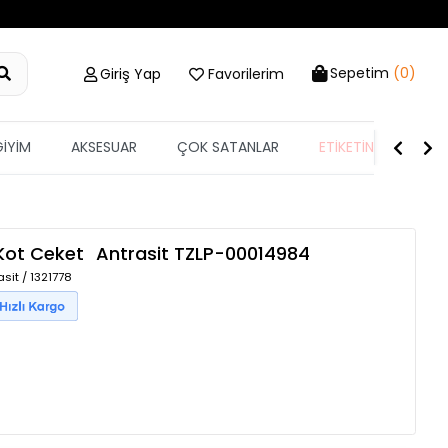
Sepetim
(0)
Giriş Yap
Favorilerim
GİYİM
AKSESUAR
ÇOK SATANLAR
ETİKETİN YARISI
Kot Ceket
Antrasit
TZLP-00014984
sit / 1321778