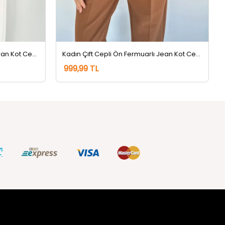
Kadın Bel Lastikli Ön Düğmeli Jean Kot Ceket Buzmavisi
Kadın Çift Cepli Ön Fermuarlı Jean Kot Ceket Lacivert
999,99 TL