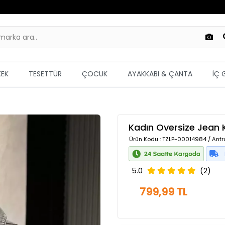
KEK
TESETTÜR
ÇOCUK
AYAKKABI & ÇANTA
İÇ 
Kadın Oversize Jean 
Ürün Kodu
: TZLP-00014984 / Antra
5.0
(2)
799,99 TL