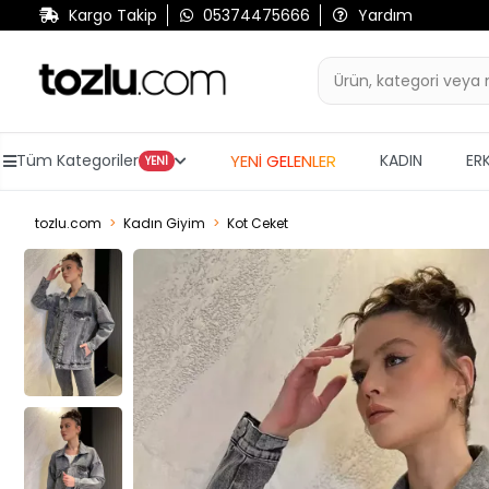
Kargo Takip
05374475666
Yardım
YENİ GELENLER
Tüm Kategoriler
KADIN
ER
YENİ
tozlu.com
Kadın Giyim
Kot Ceket