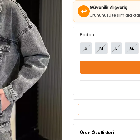
Güvenilir Alışveriş
↩
Ürününüzü teslim aldıkt
Beden
S
M
L
XL