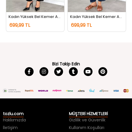
Kadın Yüksek Bel Kemer Aksesuarlı Jean Kot Pantolon Siyah
Kadın Yüksek Bel Kemer Aksesuarlı Jean Kot Pantolon Lacivert Tint
699,99 TL
699,99 TL
Bizi Takip Edin
tozlu.com
MÜŞTERİ HİZMETLERİ
Hakkımızda
Gizlilik ve Güvenlik
İletişim
Kullanım Koşulları
Kargo Takip
Sıkça Sorulan Sorular