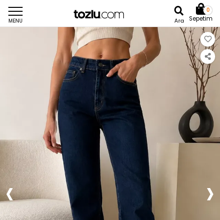
0
Sepetim
Ara
MENU