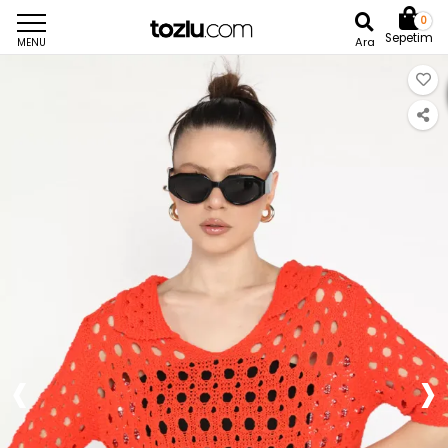
0
Sepetim
Ara
MENU