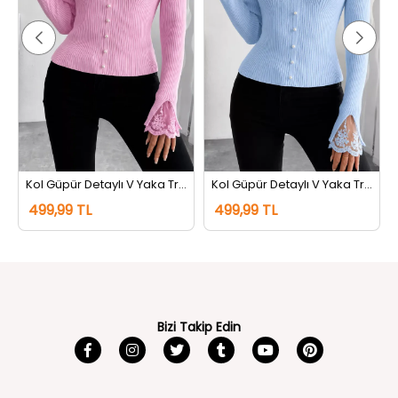
z Pembe
Kol Güpür Detaylı V Yaka Triko Bluz Pembe
Kol Güpür Detaylı V Yaka Triko Bluz Mavi
499,99 TL
499,99 TL
Bizi Takip Edin