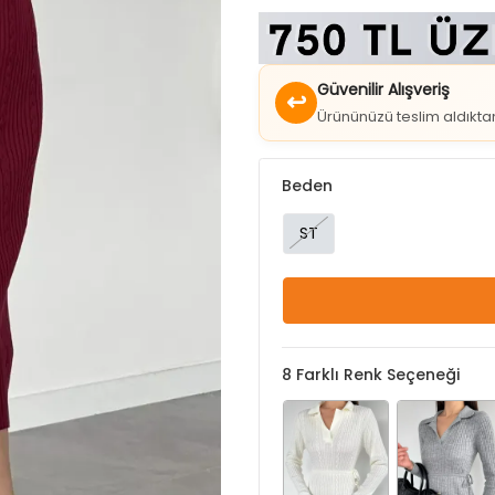
Güvenilir Alışveriş
↩
Ürününüzü teslim aldıkt
Beden
ST
8
Farklı Renk Seçeneği