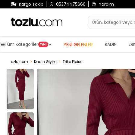
Kargo Takip
05374475666
Yardım
YENİ GELENLER
Tüm Kategoriler
KADIN
ER
YENİ
tozlu.com
Kadın Giyim
Triko Elbise