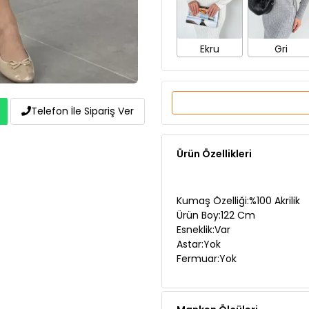
Ekru
Gri
Telefon İle Sipariş Ver
Ürün Özellikleri
Kumaş Özelliği:%100 Akrilik
Ürün Boy:122 Cm
Esneklik:Var
Astar:Yok
Fermuar:Yok
Manken Ölçüleri