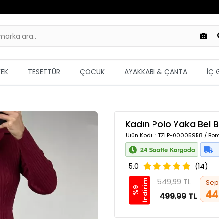
KEK
TESETTÜR
ÇOCUK
AYAKKABI & ÇANTA
İÇ 
Kadın Polo Yaka Bel B
Ürün Kodu
: TZLP-00005958 / Bor
5.0
(14)
549,99 TL
m
Sep
%
9
İ
n
d
i
r
i
44
499,99 TL