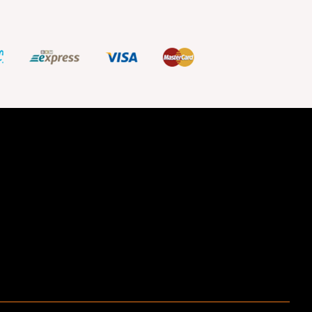
ştir.