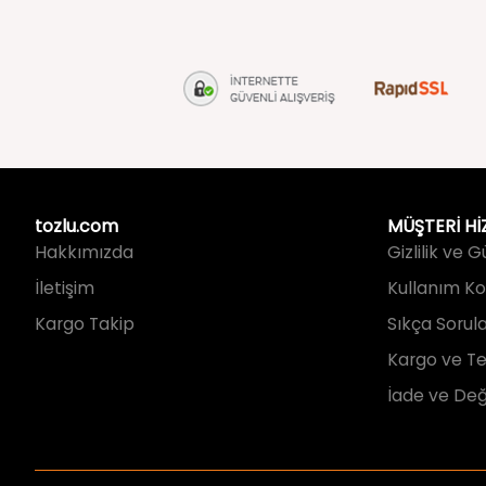
tozlu.com
MÜŞTERİ Hİ
Hakkımızda
Gizlilik ve 
İletişim
Kullanım Koş
Kargo Takip
Sıkça Sorul
Kargo ve Te
İade ve Değ