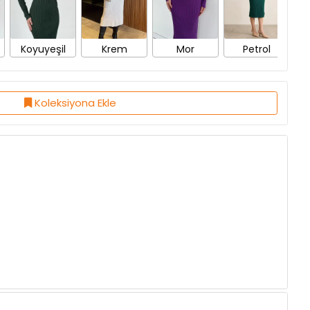
Koyuyeşil
Krem
Mor
Petrol
S
Koleksiyona Ekle