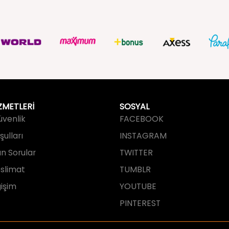
ZMETLERİ
SOSYAL
Güvenlik
FACEBOOK
ulları
INSTAGRAM
an Sorular
TWITTER
slimat
TUMBLR
işim
YOUTUBE
PINTEREST
tarafından tasarlanmış ve geliştirilmi