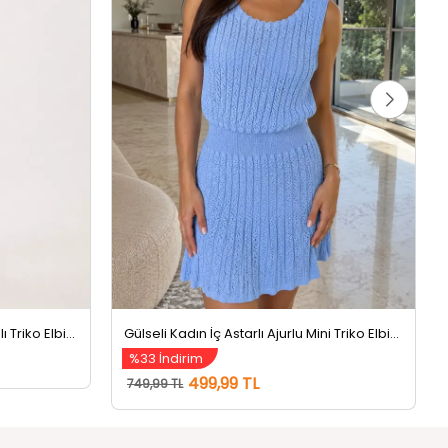
Gülseli Kadın Ön Pencereli Likralı Triko Elbise Siyah
Gülseli Kadın İç Astarlı Ajurlu Mini Triko Elbise Açıkmavi
%33 İndirim
499,99 TL
749,99 TL