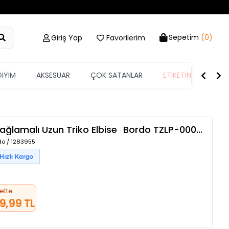
Sepetim
(0)
Giriş Yap
Favorilerim
GİYİM
AKSESUAR
ÇOK SATANLAR
ETİKETİN YARISI
ağlamalı Uzun Triko Elbise
Bordo
TZLP-00005958
do / 1283955
ette
9,99 TL