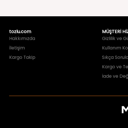
tozlu.com
MÜŞTERİ Hİ
Hakkımızda
Gizlilik ve 
İletişim
Kullanım Koş
Kargo Takip
Sıkça Sorul
Kargo ve Te
İade ve Değ