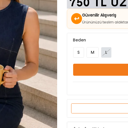
Güvenilir Alışveriş
↩
Ürününüzü teslim aldıkt
Beden
S
M
L