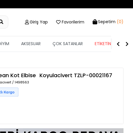
Sepetim
(0)
Giriş Yap
Favorilerim
GİYİM
AKSESUAR
ÇOK SATANLAR
ETİKETİN YARISI
ean Kot Elbise
Koyulacivert
TZLP-00021167
acivert / 1498563