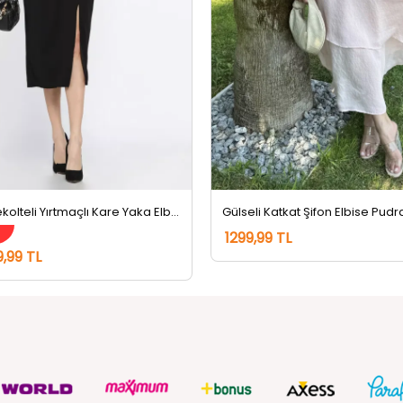
Kadın Sırt Dekolteli Yırtmaçlı Kare Yaka Elbise Siyah
Gülseli Katkat Şifon Elbise Pudr
m
1299,99 TL
9,99 TL