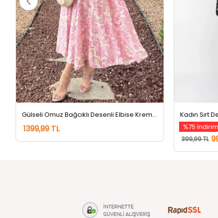
Gülseli Omuz Bağcıklı Desenli Elbise Krempembe
%75 İndiri
1399,99 TL
9
399,99 TL