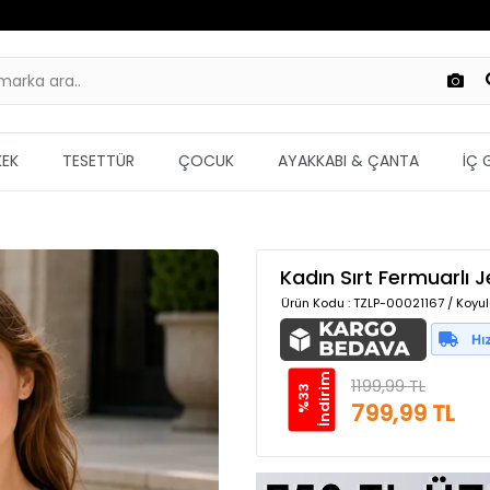
KEK
TESETTÜR
ÇOCUK
AYAKKABI & ÇANTA
İÇ 
Kadın Sırt Fermuarlı J
Ürün Kodu
: TZLP-00021167 / Koyul
m
1199,99 TL
%
3
3
İ
n
d
i
r
i
799,99 TL