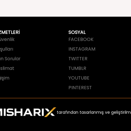
ZMETLERİ
SOSYAL
Güvenlik
FACEBOOK
ulları
INSTAGRAM
an Sorular
TWITTER
slimat
TUMBLR
işim
YOUTUBE
PINTEREST
tarafından tasarlanmış ve geliştirilmi