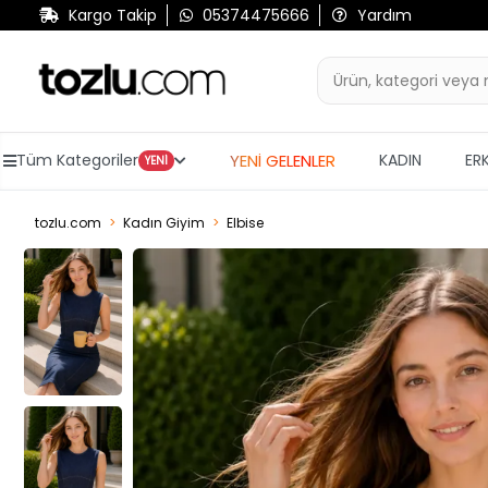
Kargo Takip
05374475666
Yardım
YENİ GELENLER
Tüm Kategoriler
KADIN
ER
YENİ
tozlu.com
Kadın Giyim
Elbise