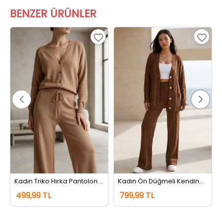
BENZER ÜRÜNLER
Kadın Triko Hırka Pantolon İkili Takım Bisküvi
Kadın Ön Düğmeli Kendinden Çizgi Desenli Triko Hırka Pantolon İkili Takım Açıkkahve
499,99 TL
799,99 TL