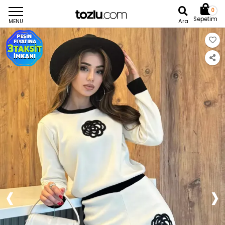
0
Sepetim
Ara
MENU