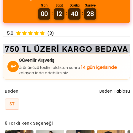
Gün
Saat
Dakika
Saniye
00
12
40
28
:
:
:
5.0
(3)
Güvenilir Alışveriş
↩
14 gün içerisinde
Ürününüzü teslim aldıktan sonra
kolayca iade edebilirsiniz.
Beden
Beden Tablosu
ST
6
Farklı Renk Seçeneği