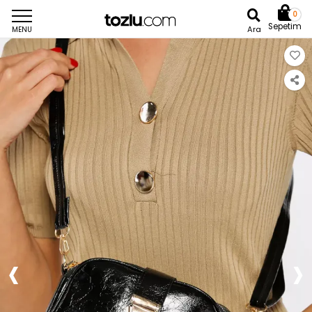
0
Sepetim
Ara
MENU