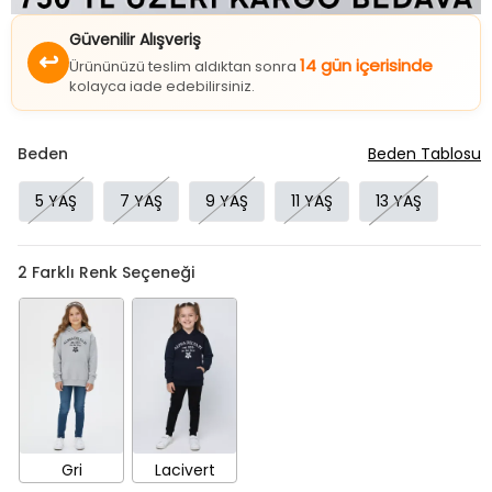
Güvenilir Alışveriş
↩
14 gün içerisinde
Ürününüzü teslim aldıktan sonra
kolayca iade edebilirsiniz.
Beden
Beden Tablosu
5 YAŞ
7 YAŞ
9 YAŞ
11 YAŞ
13 YAŞ
2
Farklı Renk Seçeneği
Gri
Lacivert