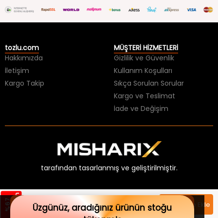
tozlu.com
MÜŞTERİ HİZMETLERİ
Hakkımızda
Gizlilik ve Güvenlik
İletişim
Kullanım Koşulları
Kargo Takip
Sıkça Sorulan Sorular
Kargo ve Teslimat
İade ve Değişim
tarafından tasarlanmış ve geliştirilmiştir.
m
%
6
7
İ
n
d
i
r
i
×
299,99 TL
Sepete Ekle
HER ŞEY 99 TL BİTMESİNE!
Üzgünüz, aradığınız ürünün stoğu
99,99 TL