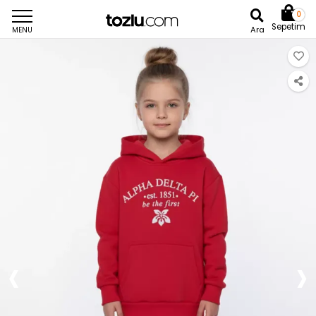
0
Sepetim
Ara
MENU