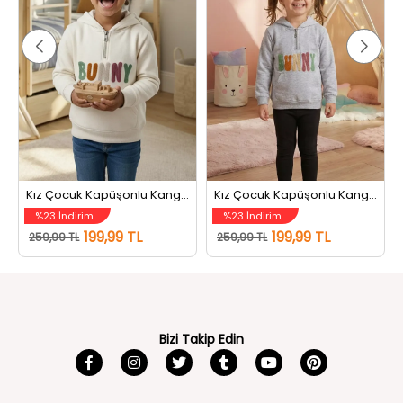
Kız Çocuk Kapüşonlu Kanguru Cepli Şardonlu Sweatshirt Krem
Kız Çocuk Kapüşonlu Kanguru Cepli Şardonlu Sweatshirt Gri
%23 İndirim
%23 İndirim
199,99 TL
199,99 TL
259,99 TL
259,99 TL
Bizi Takip Edin