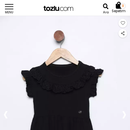
0
Sepetim
Ara
MENU