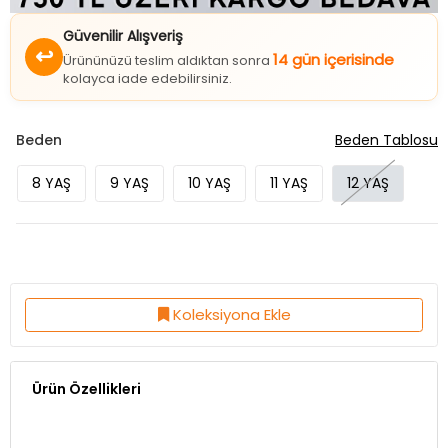
Güvenilir Alışveriş
↩
14 gün içerisinde
Ürününüzü teslim aldıktan sonra
kolayca iade edebilirsiniz.
Beden
Beden Tablosu
8 YAŞ
9 YAŞ
10 YAŞ
11 YAŞ
12 YAŞ
Koleksiyona Ekle
Ürün Özellikleri