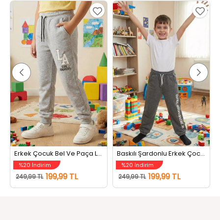
Erkek Çocuk Bel Ve Paça Lastikli Baskılı Üç İplik Şardonlu Eşofman Altı Gri
Baskılı Şardonlu Erkek Çocuk Eşofman Altı Koyugri
%20 İndirim
%20 İndirim
199,99 TL
199,99 TL
249,99 TL
249,99 TL