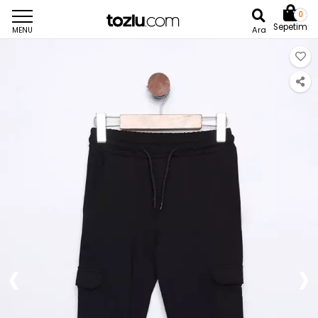
0
Sepetim
Ara
MENU