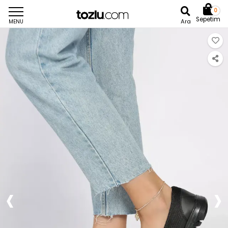
0
Sepetim
Ara
MENU