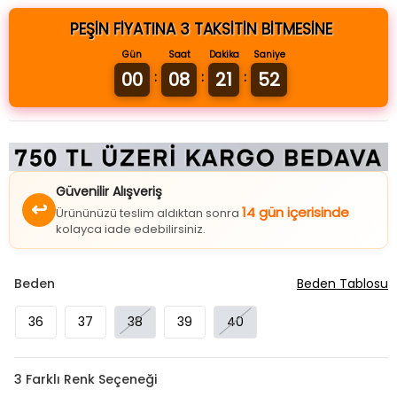
PEŞİN FİYATINA 3 TAKSİTİN BİTMESİNE
Gün
Saat
Dakika
Saniye
00
08
21
52
:
:
:
Güvenilir Alışveriş
↩
14 gün içerisinde
Ürününüzü teslim aldıktan sonra
kolayca iade edebilirsiniz.
Beden
Beden Tablosu
36
37
38
39
40
3
Farklı Renk Seçeneği