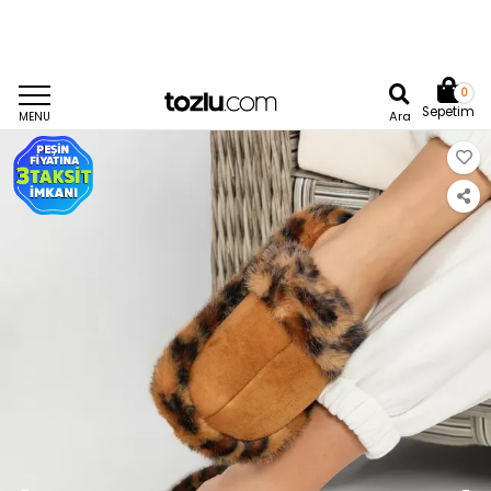
0
Sepetim
Ara
MENU