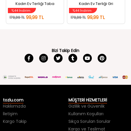
%44 İndirim
%44 İndirim
99,99 TL
99,99 TL
179,99 TL
179,99 TL
Bizi Takip Edin
tozlu.com
MÜŞTERİ HİZMETLERİ
Hakkımızda
Gizlilik ve Güvenlik
İletişim
Kullanım Koşulları
Kargo Takip
Sıkça Sorulan Sorular
Kargo ve Teslimat
İade ve Değişim