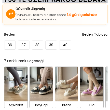
Güvenilir Alışveriş
↩
14 gün içerisinde
Ürününüzü teslim aldıktan sonra
kolayca iade edebilirsiniz.
Beden
Beden Tablosu
36
37
38
39
40
7
Farklı Renk Seçeneği
Açıkmint
Koyugri
Krem
Lila