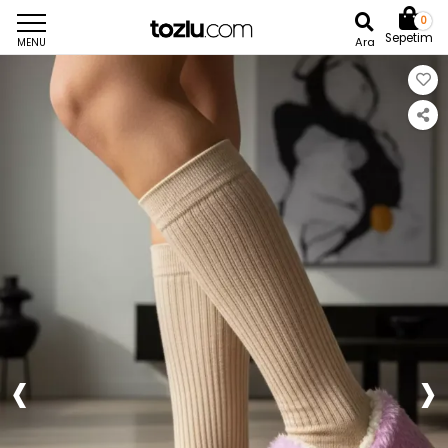
0
Sepetim
Ara
MENU