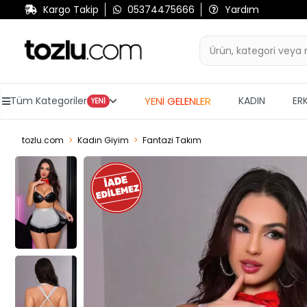
Kargo Takip
05374475666
Yardım
YENİ GELENLER
Tüm Kategoriler
KADIN
ER
YENİ
tozlu.com
Kadın Giyim
Fantazi Takım