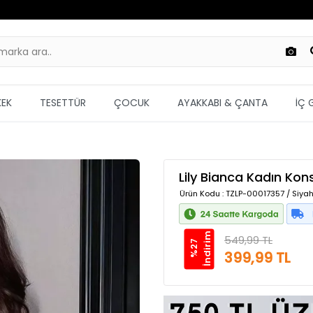
KEK
TESETTÜR
ÇOCUK
AYAKKABI & ÇANTA
İÇ 
Lily Bianca Kadın Kon
Ürün Kodu
: TZLP-00017357 / Siyah
m
549,99 TL
%
2
7
İ
n
d
i
r
i
399,99 TL
Güvenilir Alışveriş