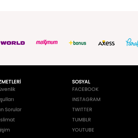
ZMETLERİ
SOSYAL
Güvenlik
FACEBOOK
ulları
INSTAGRAM
an Sorular
TWITTER
slimat
TUMBLR
işim
YOUTUBE
PINTEREST