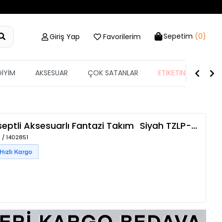
Sepetim
(0)
Giriş Yap
Favorilerim
GİYİM
AKSESUAR
ÇOK SATANLAR
ETİKETİN YARISI
septli Aksesuarlı Fantazi Takım
Siyah
TZLP-00017357
 / 1402851