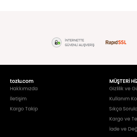
tozlu.com
MÜŞTERİ Hİ
Hakkımızda
Gizlilik ve 
İletişim
Kullanım Koş
Kargo Takip
Sıkça Sorul
Kargo ve Te
İade ve Değ