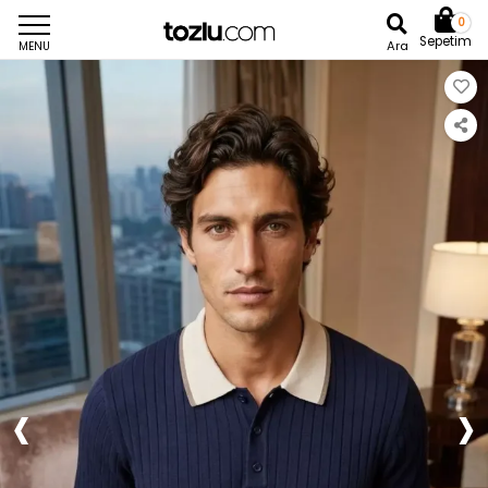
0
Sepetim
Ara
MENU