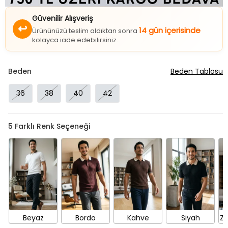
Güvenilir Alışveriş
↩
14 gün içerisinde
Ürününüzü teslim aldıktan sonra
kolayca iade edebilirsiniz.
Beden
Beden Tablosu
36
38
40
42
5
Farklı Renk Seçeneği
Beyaz
Bordo
Kahve
Siyah
Zü