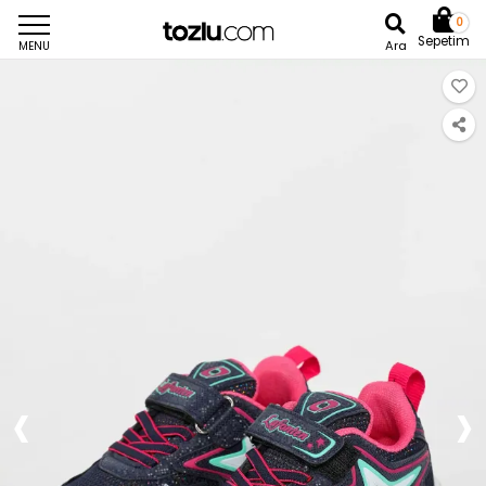
0
Sepetim
Ara
MENU