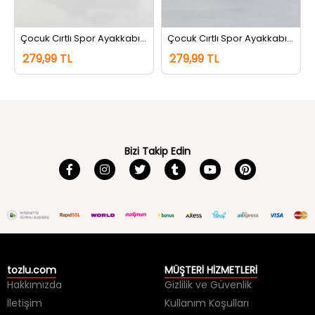
Çocuk Cırtlı Spor Ayakkabı Siyahbeyaz
Çocuk Cırtlı Spor Ayakkabı Beyazsiyah
279,99 TL
279,99 TL
Bizi Takip Edin
tozlu.com
MÜŞTERİ HİZMETLERİ
Hakkımızda
Gizlilik ve Güvenlik
İletişim
Kullanım Koşulları