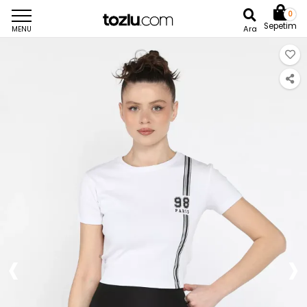
0
Sepetim
Ara
MENU