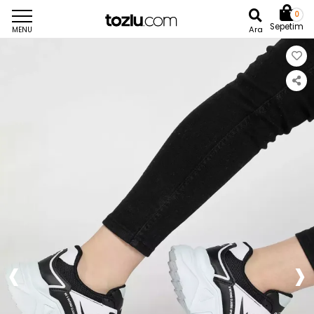
0
Sepetim
Ara
MENU