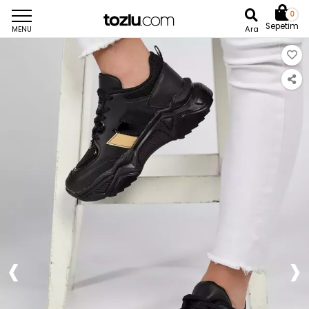
0
Sepetim
Ara
MENU