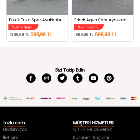
Erkek Triko Spor Ayakkabı Siyah
Erkek Aqua Spor Ayakkabı Füme
%50 İndirim
%22 İndirim
699,99 TL
699,99 TL
1399,99 TL
899,99 TL
Bizi Takip Edin
tozlu.com
MÜŞTERİ HİZMETLERİ
Hakkımızda
Gizlilik ve Güvenlik
İletişim
Kullanım Koşulları