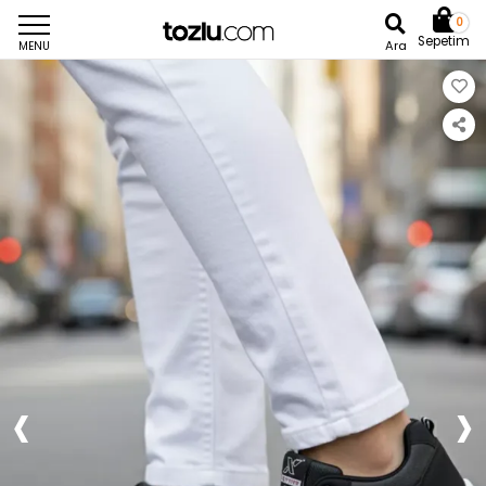
0
Sepetim
Ara
MENU