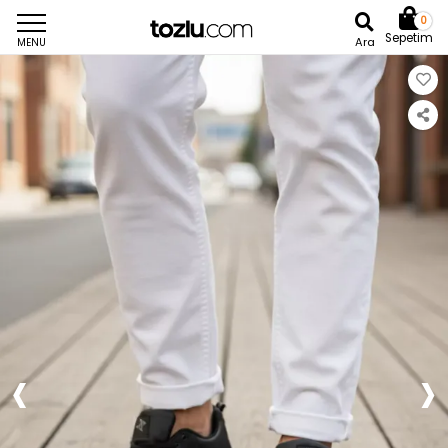
0
Sepetim
Ara
MENU