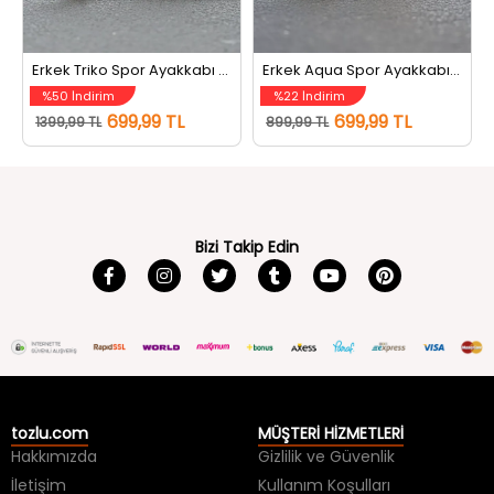
Erkek Triko Spor Ayakkabı Siyah
Erkek Aqua Spor Ayakkabı Füme
%50 İndirim
%22 İndirim
699,99 TL
699,99 TL
1399,99 TL
899,99 TL
Bizi Takip Edin
tozlu.com
MÜŞTERİ HİZMETLERİ
Hakkımızda
Gizlilik ve Güvenlik
İletişim
Kullanım Koşulları
Kargo Takip
Sıkça Sorulan Sorular