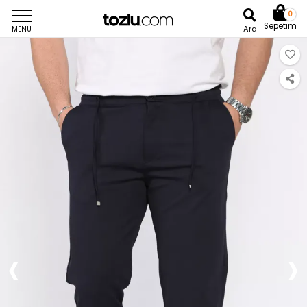
0
Sepetim
Ara
MENU