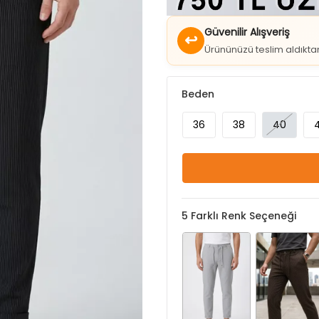
↩
Ürününüzü teslim aldıkt
Beden
36
38
40
5
Farklı Renk Seçeneği
Gri
Kahve