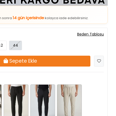
14 gün içerisinde
an sonra
kolayca iade edebilirsiniz.
Beden Tablosu
42
44
Sepete Ekle
Koyulacivert
Siyah
Taş