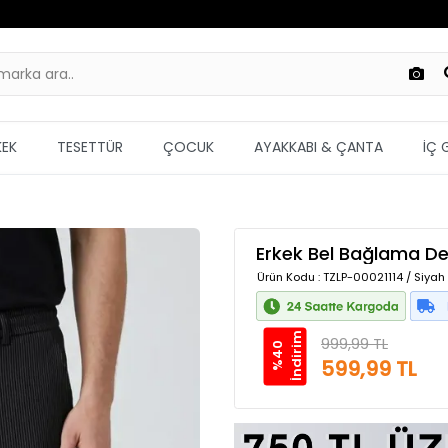
KEK
TESETTÜR
ÇOCUK
AYAKKABI & ÇANTA
İÇ 
Erkek Bel Bağlama Det
Ürün Kodu
: TZLP-00021114 / Siyah
m
999,99 TL
%
4
0
İ
n
d
i
r
i
599,99 TL
Güvenilir Alışveriş