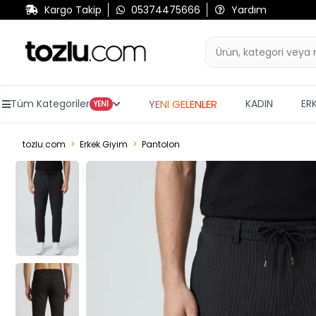
Kargo Takip
05374475666
Yardım
YENİ GELENLER
Tüm Kategoriler
KADIN
ER
YENİ
tozlu.com
Erkek Giyim
Pantolon