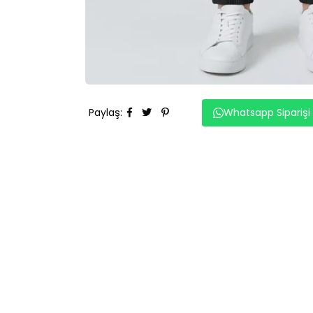
Paylaş
:
Whatsapp Siparişi