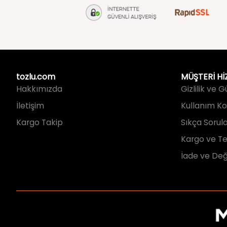
tozlu.com
MÜŞTERİ Hİ
Hakkımızda
Gizlilik ve 
İletişim
Kullanım Koş
Kargo Takip
Sıkça Sorul
Kargo ve Te
İade ve Değ