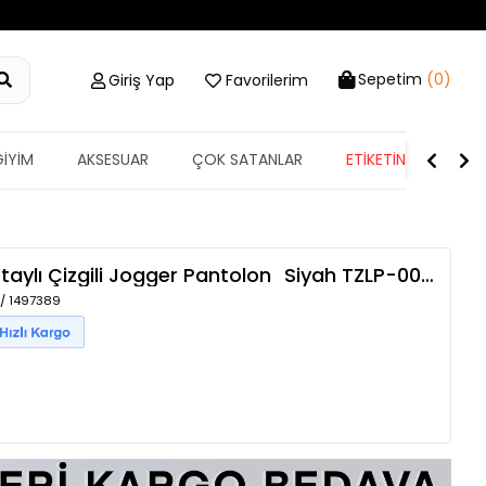
Sepetim
(0)
Giriş Yap
Favorilerim
GİYİM
AKSESUAR
ÇOK SATANLAR
ETİKETİN YARISI
aylı Çizgili Jogger Pantolon
Siyah
TZLP-00021114
 / 1497389