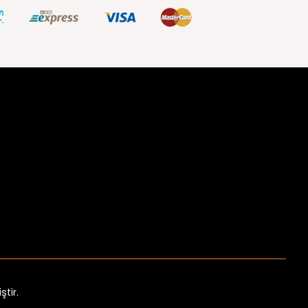
ştir.