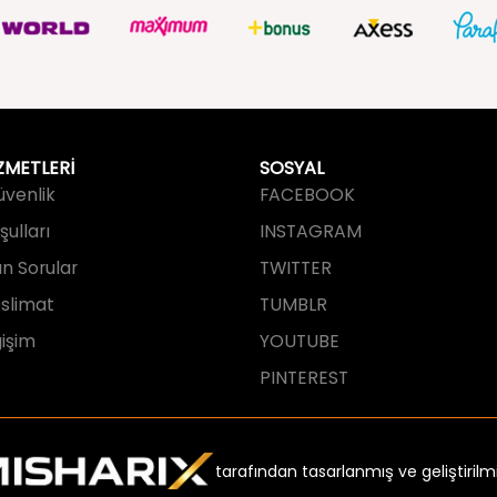
ZMETLERİ
SOSYAL
Güvenlik
FACEBOOK
ulları
INSTAGRAM
an Sorular
TWITTER
slimat
TUMBLR
işim
YOUTUBE
PINTEREST
tarafından tasarlanmış ve geliştirilmi