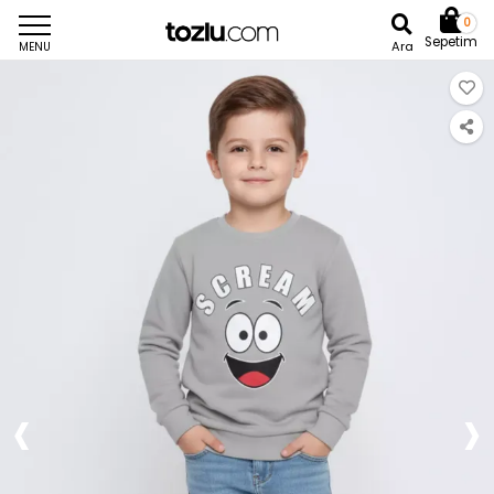
0
Sepetim
Ara
MENU