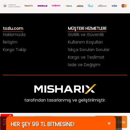
tozlu.com
MÜŞTERİ HİZMETLERİ
Hakkımızda
Gizlilik ve Güvenlik
İletişim
Kullanım Koşulları
Kargo Takip
Sıkça Sorulan Sorular
Kargo ve Teslimat
İade ve Değişim
tarafından tasarlanmış ve geliştirilmiştir.
m
Sepette
299,99 TL
%
1
3
İ
n
d
i
r
i
×
Sepete Ekle
HER ŞEY 99 TL BİTMESİNE!
233,99 TL
259,99 TL