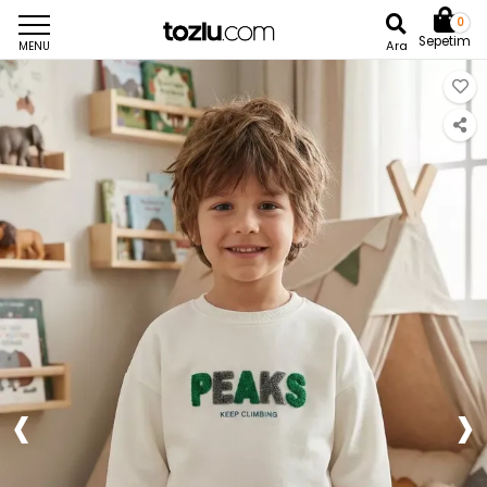
0
Sepetim
Ara
MENU