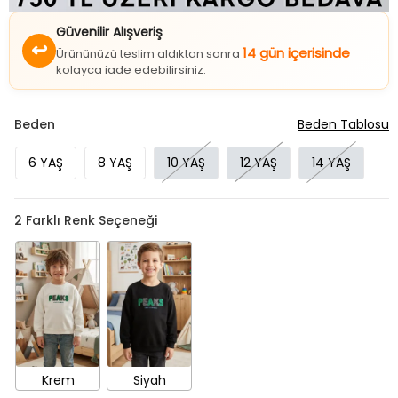
Güvenilir Alışveriş
↩
14 gün içerisinde
Ürününüzü teslim aldıktan sonra
kolayca iade edebilirsiniz.
Beden
Beden Tablosu
6 YAŞ
8 YAŞ
10 YAŞ
12 YAŞ
14 YAŞ
2
Farklı Renk Seçeneği
Krem
Siyah