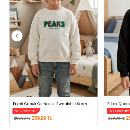
Erkek Çocuk Ön Nakışlı Sweatshirt Krem
Erkek Çocuk
%13 İndirim
%13 İndirim
259,99 TL
2
299,99 TL
299,99 TL