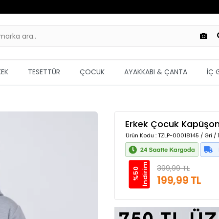
KEK
TESETTÜR
ÇOCUK
AYAKKABI & ÇANTA
İÇ 
Erkek Çocuk Kapüşonl
Ürün Kodu
: TZLP-00018145 / Gri /
m
399,99 TL
%
5
0
İ
n
d
i
r
i
199,99 TL
Güvenilir Alışveriş