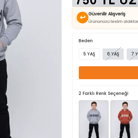
↩
Ürününüzü teslim aldıkt
Beden
5 YAŞ
6 YAŞ
7 
2
Farklı Renk Seçeneği
Gri
Kiremit