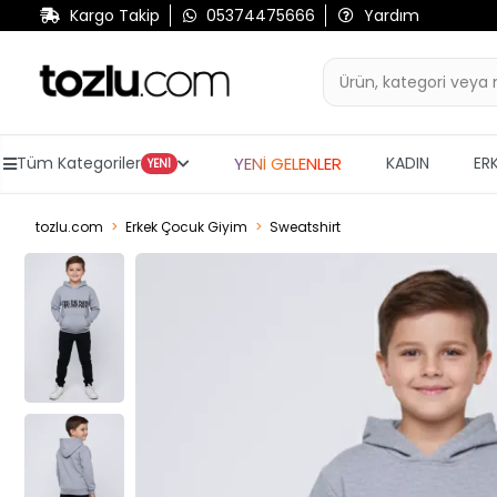
Kargo Takip
05374475666
Yardım
YENİ GELENLER
Tüm Kategoriler
KADIN
ER
YENİ
tozlu.com
Erkek Çocuk Giyim
Sweatshirt