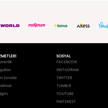
ZMETLERİ
SOSYAL
Güvenlik
FACEBOOK
ulları
INSTAGRAM
an Sorular
TWITTER
slimat
TUMBLR
işim
YOUTUBE
PINTEREST