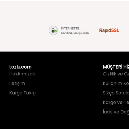
tozlu.com
MÜŞTERİ Hİ
Hakkımızda
Gizlilik ve 
İletişim
Kullanım Koş
Kargo Takip
Sıkça Sorul
Kargo ve Te
İade ve Değ