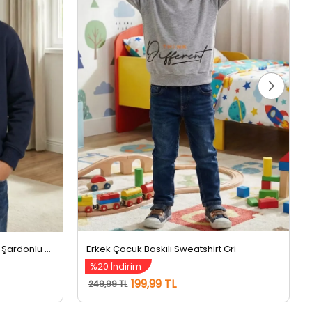
Erkek Çocuk Kapüşonlu Üç İplik Şardonlu Sweatshirt Lacivert
Erkek Çocuk Baskılı Sweatshirt Gri
%20 İndirim
199,99 TL
249,99 TL