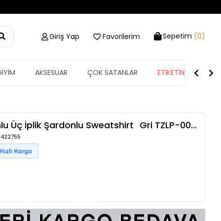
Sepetim
(0)
Giriş Yap
Favorilerim
GİYİM
AKSESUAR
ÇOK SATANLAR
ETİKETİN YARISI
u Üç İplik Şardonlu Sweatshirt
Gri
TZLP-00018145
 1422755