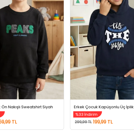
 Ön Nakışlı Sweatshirt Siyah
%33 İndirim
59,99 TL
199,99 TL
299,99 TL