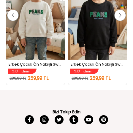
t Yeşil
Erkek Çocuk Ön Nakışlı Sweatshirt Krem
Erkek Çocuk Ön Nakışlı Sweatshirt Siyah
%13 İndirim
%13 İndirim
259,99 TL
259,99 TL
299,99 TL
299,99 TL
Bizi Takip Edin