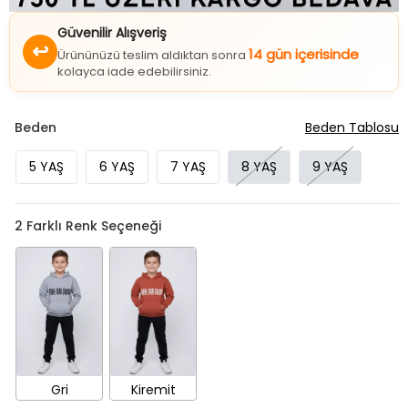
Güvenilir Alışveriş
↩
14 gün içerisinde
Ürününüzü teslim aldıktan sonra
kolayca iade edebilirsiniz.
Beden
Beden Tablosu
5 YAŞ
6 YAŞ
7 YAŞ
8 YAŞ
9 YAŞ
2
Farklı Renk Seçeneği
Gri
Kiremit