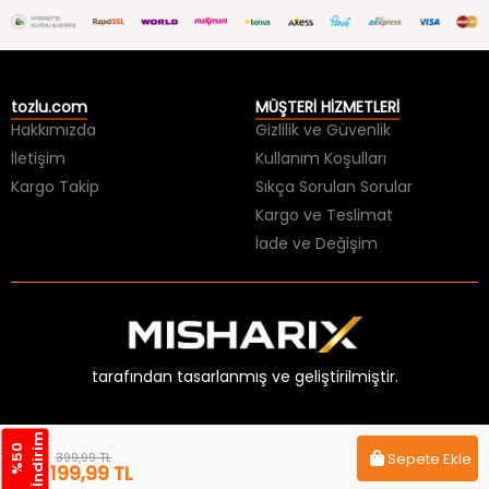
tozlu.com
MÜŞTERİ HİZMETLERİ
Hakkımızda
Gizlilik ve Güvenlik
İletişim
Kullanım Koşulları
Kargo Takip
Sıkça Sorulan Sorular
Kargo ve Teslimat
İade ve Değişim
tarafından tasarlanmış ve geliştirilmiştir.
m
%
5
0
İ
n
d
i
r
i
399,99 TL
Sepete Ekle
199,99 TL