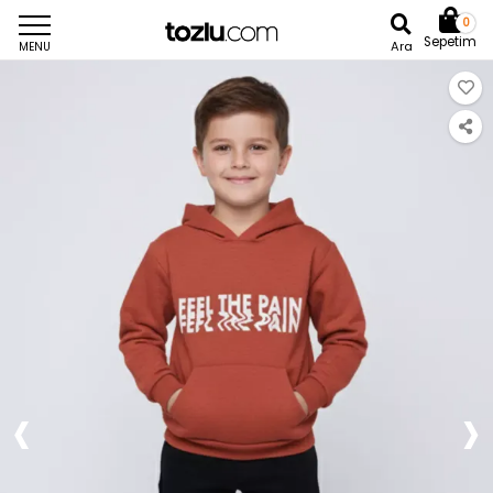
0
Sepetim
Ara
MENU