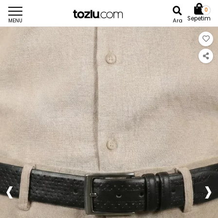
0
Sepetim
Ara
MENU