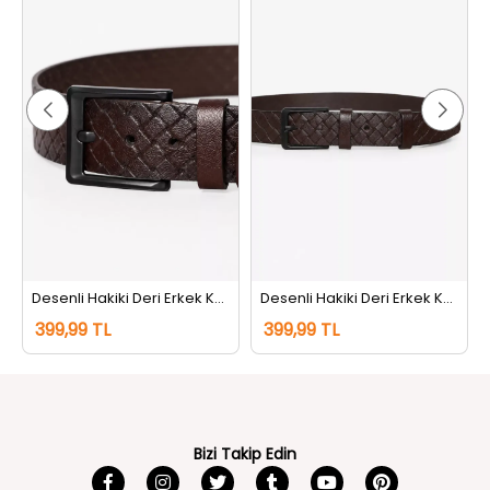
ahve
Desenli Hakiki Deri Erkek Kemer Kahve
Desenli Hakiki Deri Erkek Kemer Kahve
399,99 TL
399,99 TL
Bizi Takip Edin