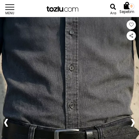
0
Sepetim
Ara
MENU