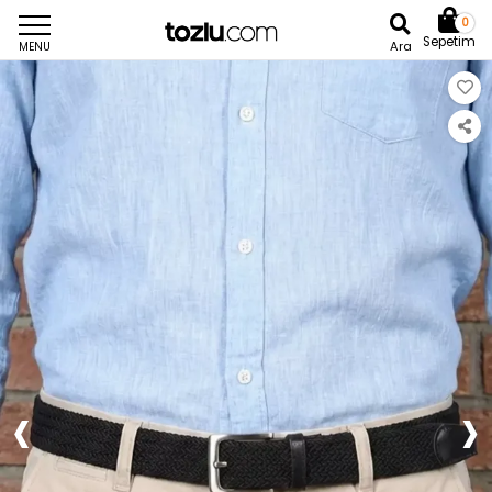
0
Sepetim
Ara
MENU