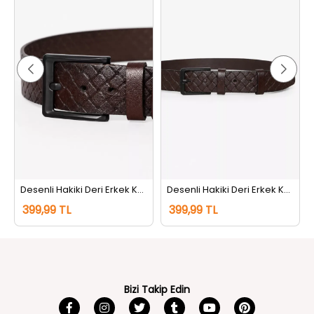
ahve
Desenli Hakiki Deri Erkek Kemer Kahve
Desenli Hakiki Deri Erkek Kemer Kahve
399,99 TL
399,99 TL
Bizi Takip Edin