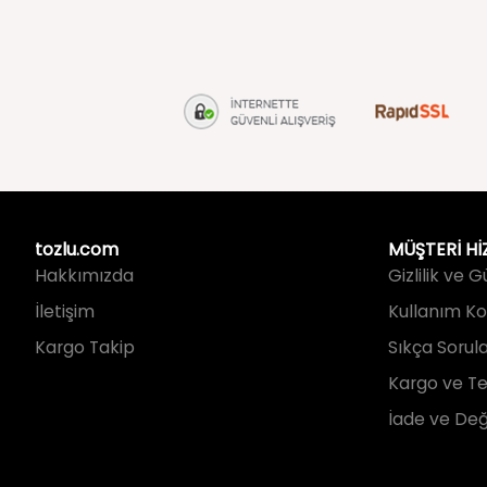
tozlu.com
MÜŞTERİ Hİ
Hakkımızda
Gizlilik ve 
İletişim
Kullanım Koş
Kargo Takip
Sıkça Sorul
Kargo ve Te
İade ve Değ