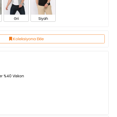
Gri
Siyah
Koleksiyona Ekle
er %40 Viskon