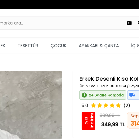
KEK
TESETTÜR
ÇOCUK
AYAKKABI & ÇANTA
İÇ 
Erkek Desenli Kısa Ko
Ürün Kodu
: TZLP-00017164 / Beyaz
5.0
(2)
399,99 TL
m
Sep
%
1
3
İ
n
d
i
r
i
31
349,99 TL