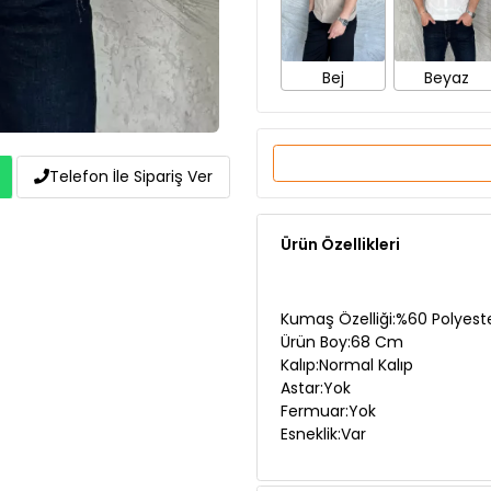
Bej
Beyaz
Telefon İle Sipariş Ver
Ürün Özellikleri
Kumaş Özelliği:%60 Polyest
Ürün Boy:68 Cm
Kalıp:Normal Kalıp
Astar:Yok
Fermuar:Yok
Esneklik:Var
Manken Ölçüleri