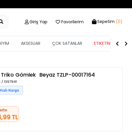
Sepetim
(0)
Giriş Yap
Favorilerim
GİYİM
AKSESUAR
ÇOK SATANLAR
ETİKETİN YARISI
l Triko Gömlek
Beyaz
TZLP-00017164
 / 1397941
ette
4,99 TL