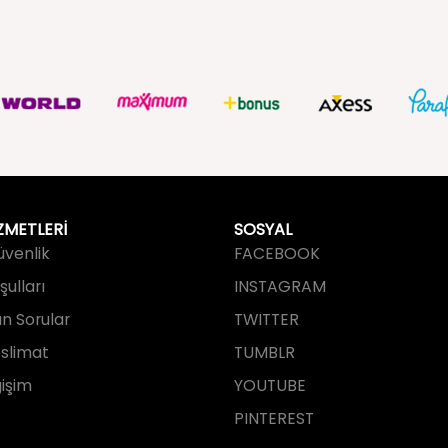
ZMETLERİ
SOSYAL
Güvenlik
FACEBOOK
ulları
INSTAGRAM
an Sorular
TWITTER
slimat
TUMBLR
işim
YOUTUBE
PINTEREST