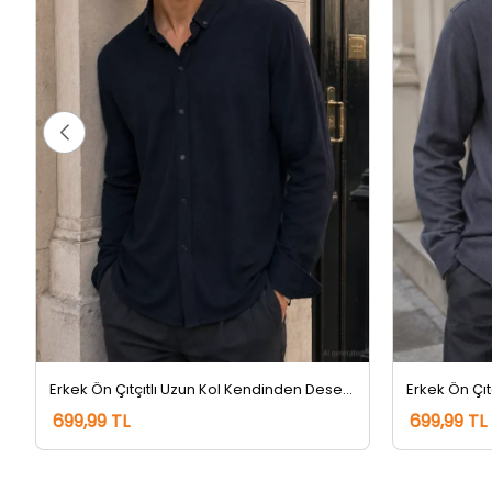
Erkek Ön Çıtçıtlı Uzun Kol Kendinden Desenli Gömlek Lacivert
699,99 TL
699,99 TL