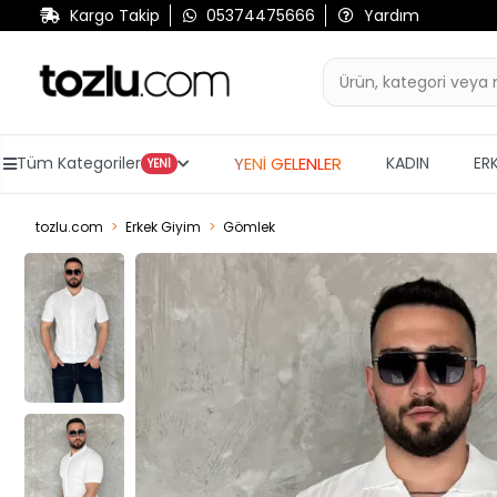
Kargo Takip
05374475666
Yardım
YENİ GELENLER
Tüm Kategoriler
KADIN
ER
YENİ
tozlu.com
Erkek Giyim
Gömlek