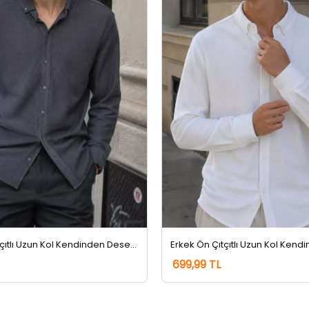
Erkek Ön Çıtçıtlı Uzun Kol Kendinden Desenli Gömlek Gri
699,99 TL