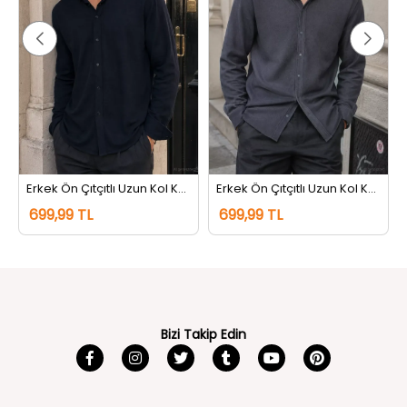
rem
Erkek Ön Çıtçıtlı Uzun Kol Kendinden Desenli Gömlek Lacivert
Erkek Ön Çıtçıtlı Uzun Kol Kendinden Desenli Gömlek Gri
699,99 TL
699,99 TL
Bizi Takip Edin