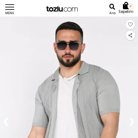
0
Sepetim
Ara
MENU