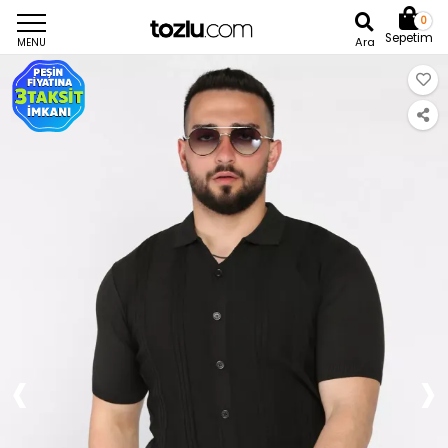
0
Sepetim
Ara
MENU