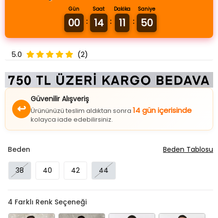
Gün
Saat
Dakika
Saniye
00
14
11
50
:
:
:
5.0
(2)
Güvenilir Alışveriş
↩
14 gün içerisinde
Ürününüzü teslim aldıktan sonra
kolayca iade edebilirsiniz.
Beden
Beden Tablosu
38
40
42
44
4
Farklı Renk Seçeneği