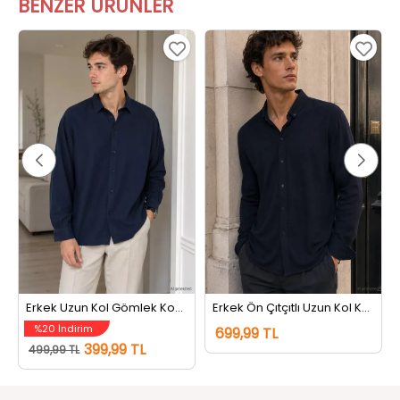
BENZER ÜRÜNLER
Erkek Uzun Kol Gömlek Koyulacivert
Erkek Ön Çıtçıtlı Uzun Kol Kendinden Desenli Gömlek Lacivert
%20 İndirim
699,99 TL
399,99 TL
499,99 TL