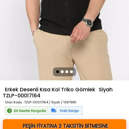
Erkek Desenli Kısa Kol Triko Gömlek
Siyah
TZLP-00017164
Ürün Kodu
: TZLP-00017164 / Siyah / 1397981
PEŞİN FİYATINA 3 TAKSİTİN BİTMESİNE