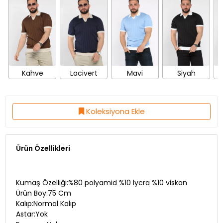
Kahve
Lacivert
Mavi
Siyah
T
Koleksiyona Ekle
Ürün Özellikleri
Kumaş Özelliği:%80 polyamid %10 lycra %10 viskon
Ürün Boy:75 Cm
Kalıp:Normal Kalıp
Astar:Yok