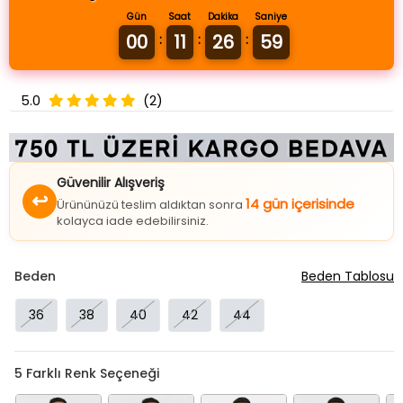
Gün
Saat
Dakika
Saniye
00
11
26
58
:
:
:
5.0
(2)
Güvenilir Alışveriş
↩
14 gün içerisinde
Ürününüzü teslim aldıktan sonra
kolayca iade edebilirsiniz.
Beden
Beden Tablosu
36
38
40
42
44
5
Farklı Renk Seçeneği