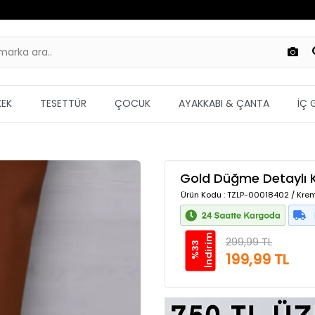
KEK
TESETTÜR
ÇOCUK
AYAKKABI & ÇANTA
İÇ 
Gold Düğme Detaylı K
Ürün Kodu
: TZLP-00018402 / Krem
m
299,99 TL
%
3
3
İ
n
d
i
r
i
199,99 TL