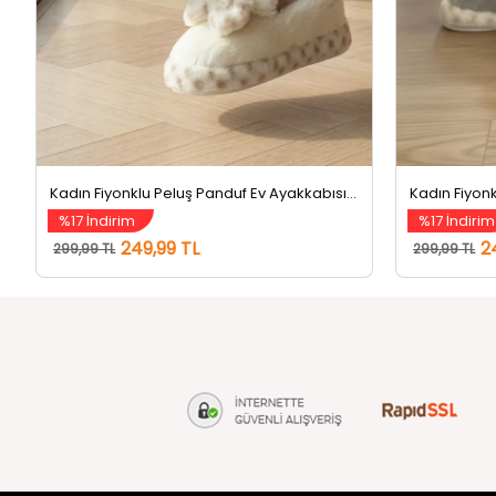
Kadın Fiyonklu Peluş Panduf Ev Ayakkabısı Krem
%17 İndirim
%17 İndirim
249,99 TL
2
299,99 TL
299,99 TL