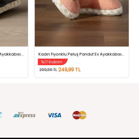
Kadın Fiyonklu Peluş Panduf Ev Ayakkabısı Koyugri
Kadın Fiyonklu Peluş Panduf Ev Ayakkabısı Pudra
%17 İndirim
249,99 TL
299,99 TL