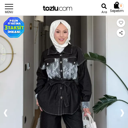
0
Sepetim
Ara
MENU