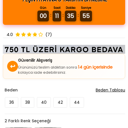
Gün
Saat
Dakika
Saniye
00
11
35
55
:
:
:
4.0
(7)
Güvenilir Alışveriş
↩
14 gün içerisinde
Ürününüzü teslim aldıktan sonra
kolayca iade edebilirsiniz.
Beden
Beden Tablosu
36
38
40
42
44
2
Farklı Renk Seçeneği