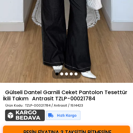
Gülseli Dantel Garnili Ceket Pantolon Tesettür
İkili Takım
Antrasit
TZLP-00021784
Ürün Kodu
: TZLP-00021784 / Antrasit / 1514423
PEŞİN FİYATINA 3 TAKSİTİN BİTMESİNE