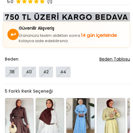
5.0
(1)
Güvenilir Alışveriş
↩
14 gün içerisinde
Ürününüzü teslim aldıktan sonra
kolayca iade edebilirsiniz.
Beden
Beden Tablosu
38
40
42
44
5
Farklı Renk Seçeneği