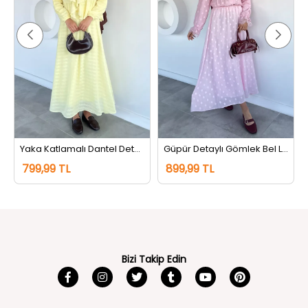
akım Bordo
Yaka Katlamalı Dantel Detaylı Bluz Etek Tesettür İkili Takım Sarı
Güpür Detaylı Gömlek Bel Lastikli Etek Tesettür İkili Takım Pembe
799,99 TL
899,99 TL
Bizi Takip Edin