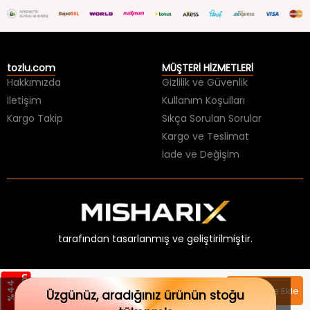
tozlu.com
MÜŞTERİ HİZMETLERİ
Hakkımızda
Gizlilik ve Güvenlik
İletişim
Kullanım Koşulları
Kargo Takip
Sıkça Sorulan Sorular
Kargo ve Teslimat
İade ve Değişim
tarafından tasarlanmış ve geliştirilmiştir.
m
%
4
4
İ
n
d
i
r
i
1599,99 TL
Sepete Ekle
Üzgünüz, aradığınız ürünün stoğu
899,99 TL