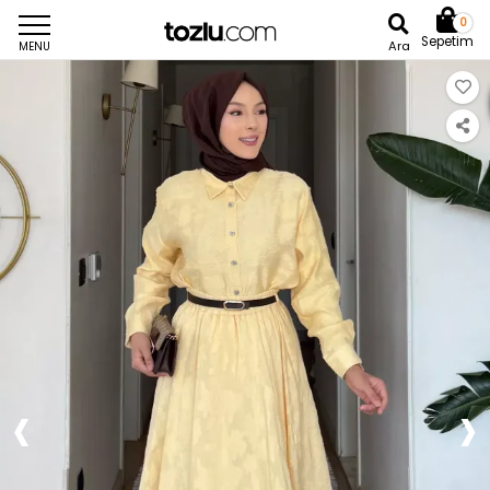
0
Sepetim
Ara
MENU