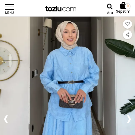
0
Sepetim
Ara
MENU