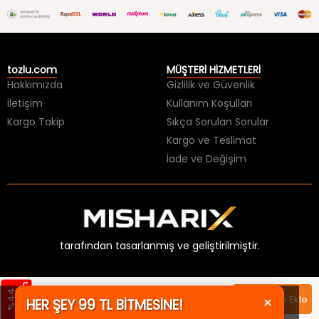
tozlu.com
MÜŞTERİ HİZMETLERİ
Hakkımızda
Gizlilik ve Güvenlik
İletişim
Kullanım Koşulları
Kargo Takip
Sıkça Sorulan Sorular
Kargo ve Teslimat
İade ve Değişim
tarafından tasarlanmış ve geliştirilmiştir.
×
HER ŞEY 99 TL BİTMESİNE!
m
%
4
4
İ
n
d
i
r
i
1599,99 TL
Sepete Ekle
KAÇIRMA!
899,99 TL