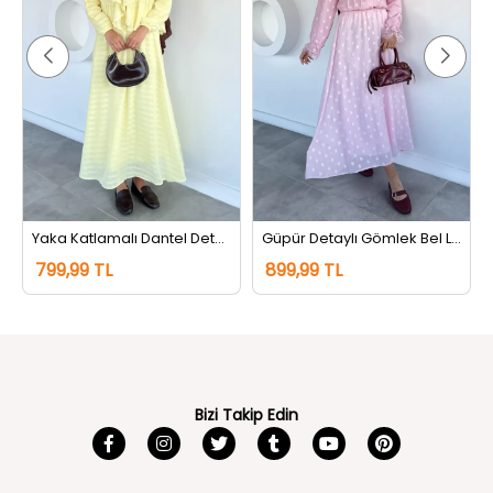
akım Bordo
Yaka Katlamalı Dantel Detaylı Bluz Etek Tesettür İkili Takım Sarı
Güpür Detaylı Gömlek Bel Lastikli Etek Tesettür İkili Takım Pembe
799,99 TL
899,99 TL
Bizi Takip Edin