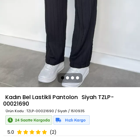
Kadın Bel Lastikli Pantolon
Siyah
TZLP-
00021690
Ürün Kodu
: TZLP-00021690 / Siyah / 1510935
5.0
(2)