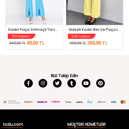
Kadın Paça Yırtmaçlı Tarz Pantolon Mavi
Gülseli Kadın Bel Ve Paça Lastikli Şalvar Model Pantolon Sarı
%71 İndirim
%20 İndirim
99,99 TL
399,99 TL
349,99 TL
499,99 TL
Bizi Takip Edin
tozlu.com
MÜŞTERİ HİZMETLERİ