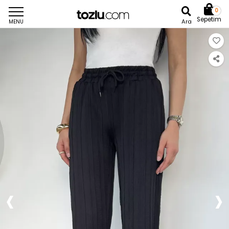
0
Sepetim
Ara
MENU