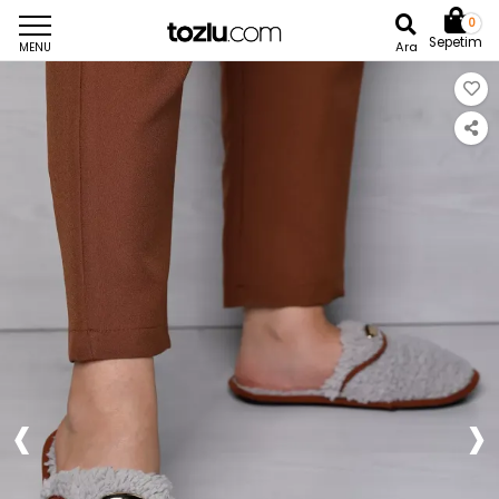
0
Sepetim
Ara
MENU