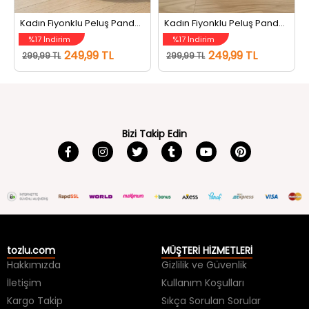
iyah
Kadın Fiyonklu Peluş Panduf Ev Ayakkabısı Krem
Kadın Fiyonklu Peluş Panduf Ev Ayakkabısı Açıkmint
%17 İndirim
%17 İndirim
249,99 TL
249,99 TL
299,99 TL
299,99 TL
Bizi Takip Edin
tozlu.com
MÜŞTERİ HİZMETLERİ
Hakkımızda
Gizlilik ve Güvenlik
İletişim
Kullanım Koşulları
Kargo Takip
Sıkça Sorulan Sorular