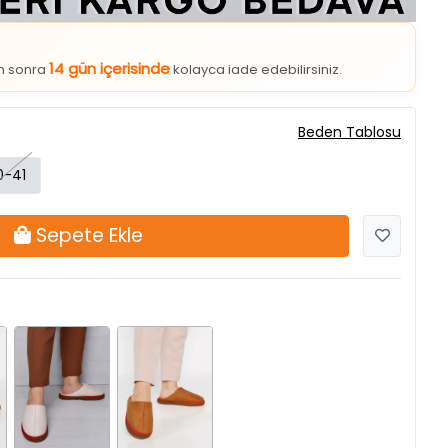
14 gün içerisinde
an sonra
kolayca iade edebilirsiniz.
Beden Tablosu
0-41
Sepete Ekle
t
Krembej
Taba