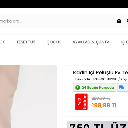
KEK
TESETTÜR
ÇOCUK
AYAKKABI & ÇANTA
İÇ 
Kadın İçi Peluşlu Ev Ter
Ürün Kodu
: TZLP-00018230 / Koyu
m
229,99 TL
%
1
3
İ
n
d
i
r
i
199,99 TL
Güvenilir Alışveriş