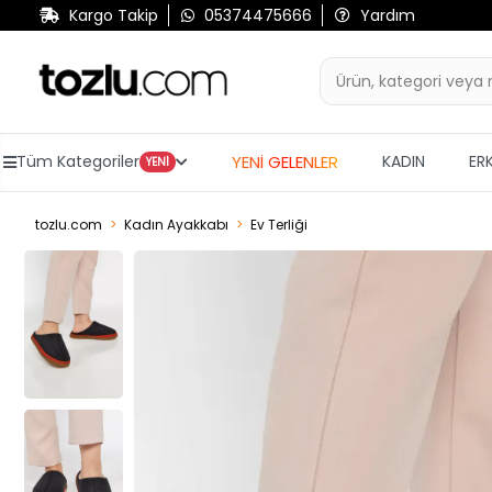
Kargo Takip
05374475666
Yardım
YENİ GELENLER
Tüm Kategoriler
KADIN
ER
YENİ
tozlu.com
Kadın Ayakkabı
Ev Terliği