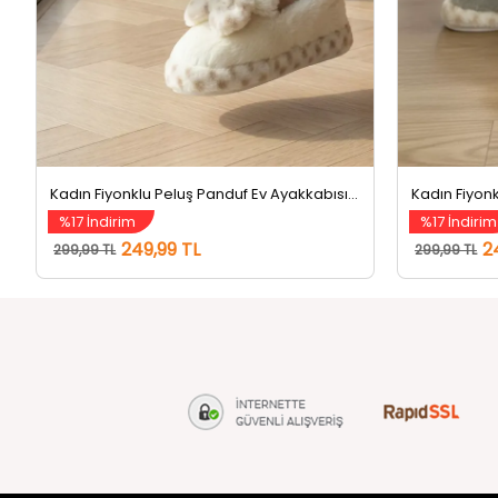
Kadın Fiyonklu Peluş Panduf Ev Ayakkabısı Krem
%17 İndirim
%17 İndirim
249,99 TL
2
299,99 TL
299,99 TL