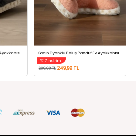
Kadın Fiyonklu Peluş Panduf Ev Ayakkabısı Koyugri
Kadın Fiyonklu Peluş Panduf Ev Ayakkabısı Pudra
%17 İndirim
249,99 TL
299,99 TL