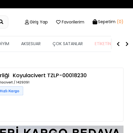
Sepetim
(0)
Giriş Yap
Favorilerim
GİYİM
AKSESUAR
ÇOK SATANLAR
ETİKETİN YARISI
liği
Koyulacivert
TZLP-00018230
lacivert / 1429391