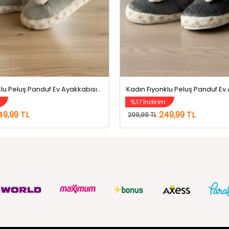
Kadın Fiyonklu Peluş Panduf Ev Ayakkabısı Açıkmint
%17 İndirim
49,99 TL
249,99 TL
299,99 TL