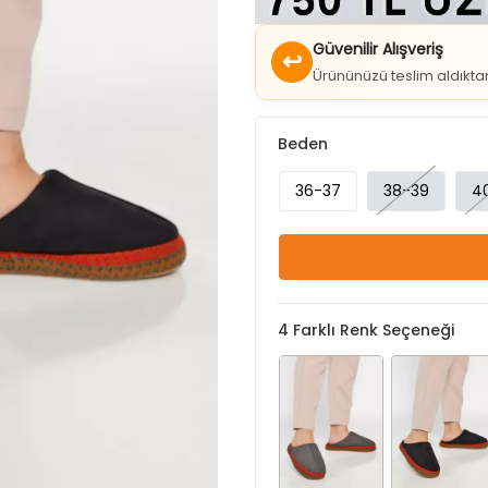
↩
Ürününüzü teslim aldıkt
Beden
36-37
38-39
4
4
Farklı Renk Seçeneği
Füme
Koyulaciver