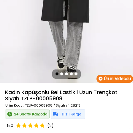
Ürün Videosu
Kadın Kapüşonlu Bel Lastikli Uzun Trençkot
Siyah
TZLP-00005908
Ürün Kodu
: TZLP-00005908 / Siyah / 1128213
5.0
(2)