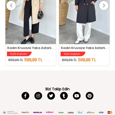
t Siyah
Kadın Kruvaze Yaka Astarlı Bel Kuşaklı Tarz Trençkot Bej
Kadın Kruvaze Yaka Astarlı Bel Kuşaklı Tarz Trençkot Siyah
%33 İndirim
%33 İndirim
599,99 TL
599,99 TL
899,99 TL
899,99 TL
Bizi Takip Edin