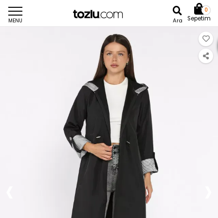
0
Sepetim
Ara
MENU