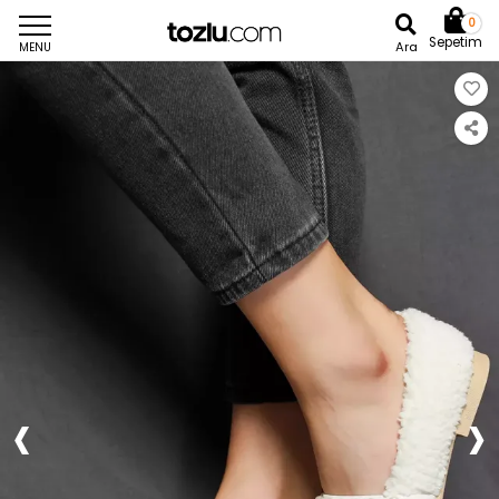
0
Sepetim
Ara
MENU