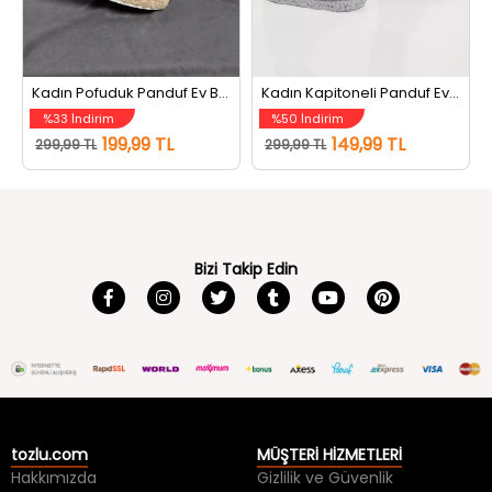
Kadın Pofuduk Panduf Ev Botu Bej
Kadın Kapitoneli Panduf Ev Botu Gri
%33 İndirim
%50 İndirim
199,99 TL
149,99 TL
299,99 TL
299,99 TL
Bizi Takip Edin
tozlu.com
MÜŞTERİ HİZMETLERİ
Hakkımızda
Gizlilik ve Güvenlik
İletişim
Kullanım Koşulları