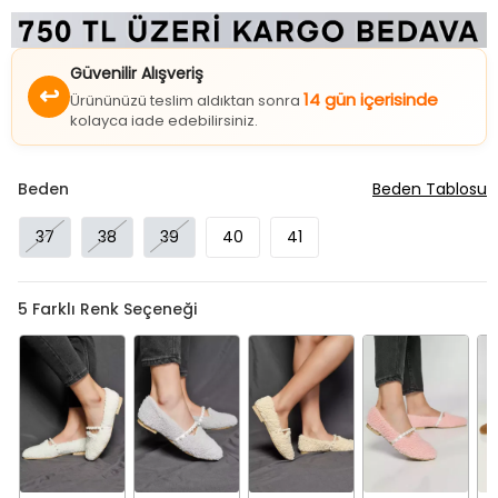
Güvenilir Alışveriş
↩
14 gün içerisinde
Ürününüzü teslim aldıktan sonra
kolayca iade edebilirsiniz.
Beden
Beden Tablosu
37
38
39
40
41
5
Farklı Renk Seçeneği
Beyaz
Gri
Krem
Pembe