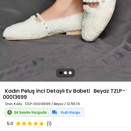
Kadın Peluş İnci Detaylı Ev Babeti
Beyaz
TZLP-
00013699
Ürün Kodu
: TZLP-00013699 / Beyaz / 1275574
5.0
(1)