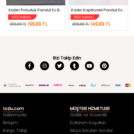
Kadın Pofuduk Panduf Ev Botu Bej
Kadın Kapitoneli Panduf Ev Botu Gri
%33 İndirim
%50 İndirim
199,99 TL
149,99 TL
299,99 TL
299,99 TL
Bizi Takip Edin
tozlu.com
MÜŞTERİ HİZMETLERİ
Hakkımızda
Gizlilik ve Güvenlik
İletişim
Kullanım Koşulları
Kargo Takip
Sıkça Sorulan Sorular