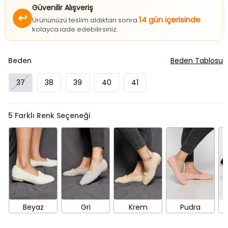
Güvenilir Alışveriş
↩
14 gün içerisinde
Ürününüzü teslim aldıktan sonra
kolayca iade edebilirsiniz.
Beden
Beden Tablosu
37
38
39
40
41
5
Farklı Renk Seçeneği
Beyaz
Gri
Krem
Pudra