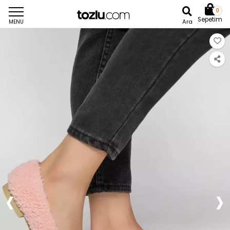
0
Sepetim
Ara
MENU