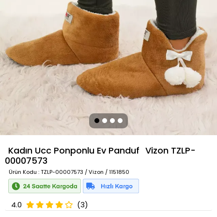
Kadın Ucc Ponponlu Ev Panduf
Vizon
TZLP-
00007573
Ürün Kodu
: TZLP-00007573 / Vizon / 1151850
4.0
(3)