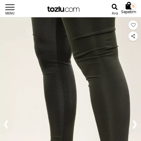
0
Sepetim
Ara
MENU