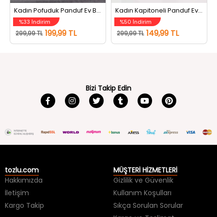
Kadın Pofuduk Panduf Ev Botu Bej
Kadın Kapitoneli Panduf Ev Botu Gri
%33 İndirim
%50 İndirim
199,99 TL
149,99 TL
299,99 TL
299,99 TL
Bizi Takip Edin
tozlu.com
MÜŞTERİ HİZMETLERİ
Hakkımızda
Gizlilik ve Güvenlik
İletişim
Kullanım Koşulları
Kargo Takip
Sıkça Sorulan Sorular