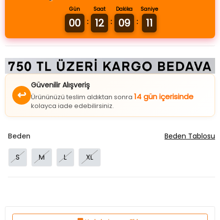
Gün
Saat
Dakika
Saniye
00
12
09
11
:
:
:
Güvenilir Alışveriş
↩
14 gün içerisinde
Ürününüzü teslim aldıktan sonra
kolayca iade edebilirsiniz.
Beden
Beden Tablosu
S
M
L
XL