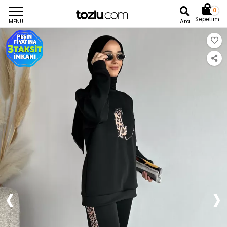
0
Sepetim
Ara
MENU