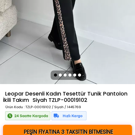
Leopar Desenli Kadın Tesettür Tunik Pantolon
İkili Takım
Siyah
TZLP-00019102
Ürün Kodu
: TZLP-00019102 / Siyah / 1445769
PEŞİN FİYATINA 3 TAKSİTİN BİTMESİNE