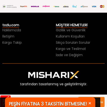
tozlu.com
MÜŞTERİ HİZMETLERİ
Hakkımızda
Gizlilik ve Güvenlik
İletişim
Kullanım Koşulları
Kargo Takip
Sıkça Sorulan Sorular
Kargo ve Teslimat
İade ve Değişim
tarafından tasarlanmış ve geliştirilmiştir.
m
%
3
6
İ
n
d
i
r
i
×
1099,99 TL
Sepete Ekle
PEŞİN FİYATINA 3 TAKSİTİN BİTMESİNE!
Üzgünüz, aradığınız ürünün stoğu
699,99 TL