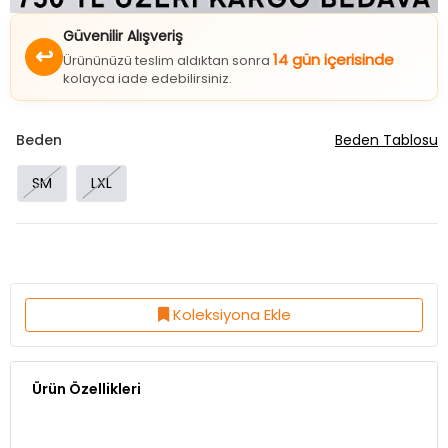
Güvenilir Alışveriş
↩
14 gün içerisinde
Ürününüzü teslim aldıktan sonra
kolayca iade edebilirsiniz.
Beden
Beden Tablosu
SM
LXL
Koleksiyona Ekle
Ürün Özellikleri
Kumaş Özelliği:%80 Polyester %20 Pamuk
Kalıp:Normal Kalıp