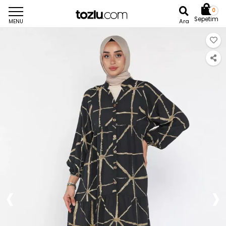
0
Sepetim
Ara
MENU